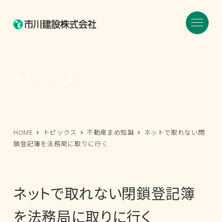
メ
イ
ン
コ
ン
トピックス
テ
ン
ツ
へ
HOME
トピックス
不動産まめ知識
ネットで取れない閉
移
鎖登記簿を法務局に取りに行く
動
ネットで取れない閉鎖登記簿
を法務局に取りに行く