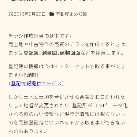
カテゴリー
2016年9月20日
不動産まめ知識
投稿日
チラシ作成担当の萩本です。
売土地や中古物件の売買のチラシを作成するときは、
まずは
登記簿、測量図、建物図面
などを用意します。
登記簿の情報は今はインターネットで取る事ができ
ます（登録制）
（登記情報提供サービス）
しかし土地と土地を合併させる合筆がおこなわれた
りして地番が変更されたり、登記所がコンピュータ化
される前の古い情報など現登記情報には載らないも
のを閉鎖登記簿といいネットから取る事ができない
ものもあります。