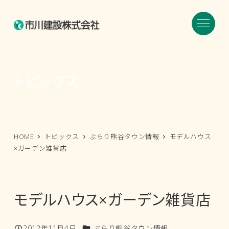
メ
イ
ン
コ
ン
トピックス
テ
ン
ツ
へ
HOME
トピックス
ぶらり熊谷タウン情報
モデルハウス
移
×ガーデン雑貨店
動
モデルハウス×ガーデン雑貨店
カテゴリー
2012年11月4日
ぶらり熊谷タウン情報