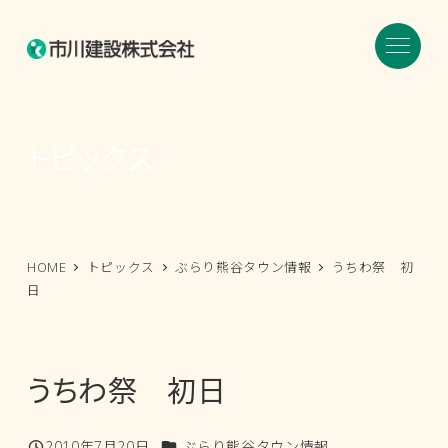
メ
イ
ン
コ
ン
トピックス
テ
ン
ツ
へ
HOME
トピックス
ぶらり熊谷タウン情報
うちわ祭 初
移
日
動
うちわ祭 初日
カテゴリー
2010年7月20日
ぶらり熊谷タウン情報