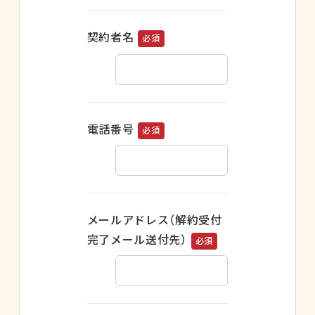
契約者名
必須
こ
の
フ
ィ
電話番号
必須
ー
ル
ド
は
メールアドレス（解約受付
空
完了メール送付先）
の
必須
ま
ま
に