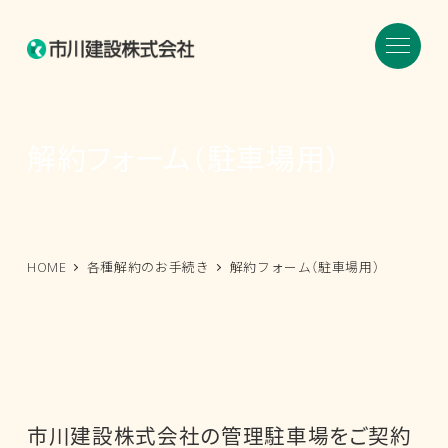
メ
イ
ン
コ
ン
解約フォーム（駐車場用）
テ
ン
ツ
へ
HOME
各種解約のお手続き
解約フォーム（駐車場用）
移
動
市川建設株式会社の管理駐車場をご契約