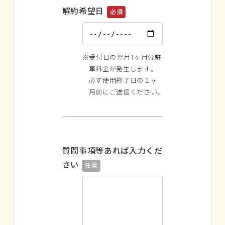
し
解約希望日
必須
て
く
だ
※受付日の翌月1ヶ月分駐
さ
車料金が発生します。
い
必ず使用終了日の１ヶ
。
月前にご送信ください。
質問事項等あれば入力くだ
さい
任意