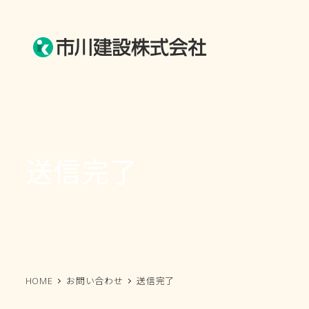
メ
イ
ン
コ
ン
テ
ン
ツ
送信完了
へ
移
動
HOME
お問い合わせ
送信完了