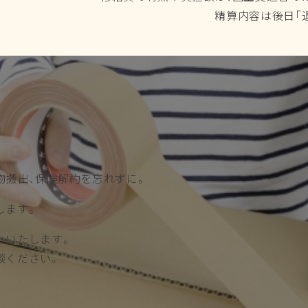
退室精算書」にて、メールま
。
物搬出、保険解約を忘れずに。
します。
トいたします。
談ください。