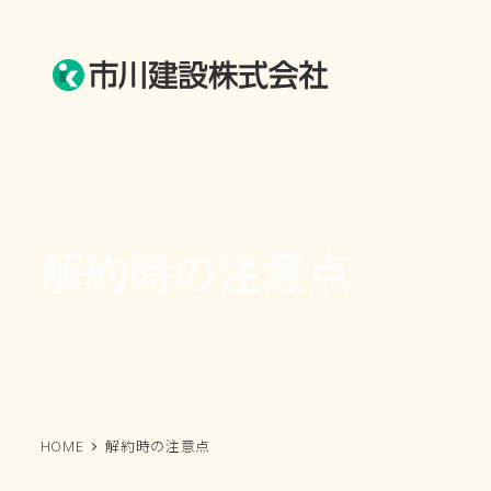
メ
イ
ン
コ
ン
テ
ン
ツ
解約時の注意点
へ
移
動
HOME
解約時の注意点