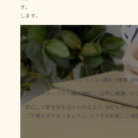
す。 精算内容は後日「
します。
賃料は通常通り、解約月も全額お支払いください
自動引落しの停止、ライフライン・通信の精算、荷
当日はスタッフと一緒に確認し、公平に精算いた
安心して新生活を迎えられるよう、当社もサポー
ご不明な点がありましたら、どうぞお気軽にご相